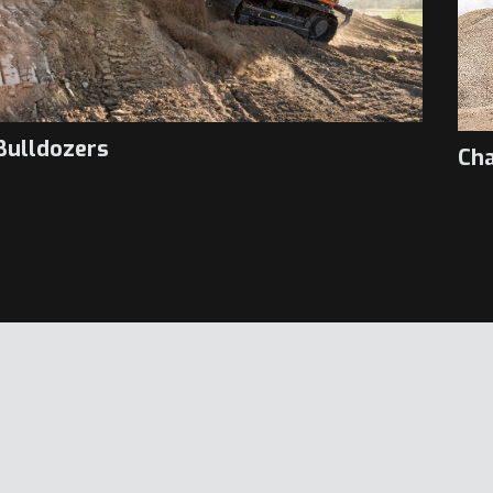
Bulldozers
Cha