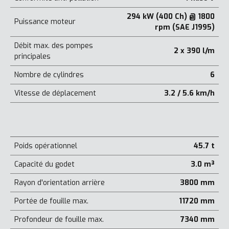
294 kW (400 Ch) @ 1800
Puissance moteur
rpm (SAE J1995)
Débit max. des pompes
2 x 390 l/m
principales
Nombre de cylindres
6
Vitesse de déplacement
3.2 / 5.6 km/h
Poids opérationnel
45.7 t
Capacité du godet
3.0 m³
Rayon d'orientation arrière
3800 mm
Portée de fouille max.
11720 mm
Profondeur de fouille max.
7340 mm