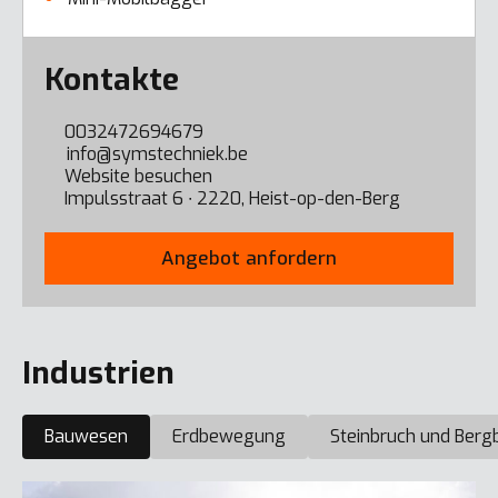
Error here
Kontakte
0032472694679
info@symstechniek.be
Website besuchen
Impulsstraat 6 ∙ 2220, Heist-op-den-Berg
Angebot anfordern
Industrien
Bauwesen
Erdbewegung
Steinbruch und Berg