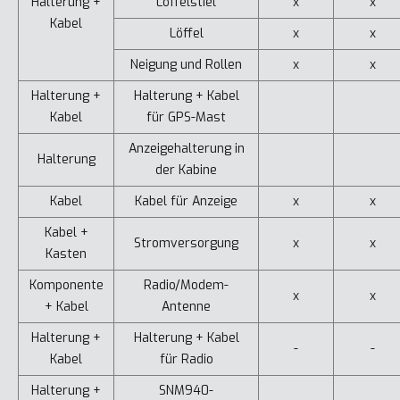
Halterung +
Löffelstiel
x
x
Kabel
Löffel
x
x
Neigung und Rollen
x
x
Halterung +
Halterung + Kabel
Kabel
für GPS-Mast
Anzeigehalterung in
Halterung
der Kabine
Kabel
Kabel für Anzeige
x
x
Kabel +
Stromversorgung
x
x
Kasten
Komponente
Radio/Modem-
x
x
+ Kabel
Antenne
Halterung +
Halterung + Kabel
-
-
Kabel
für Radio
Halterung +
SNM940-