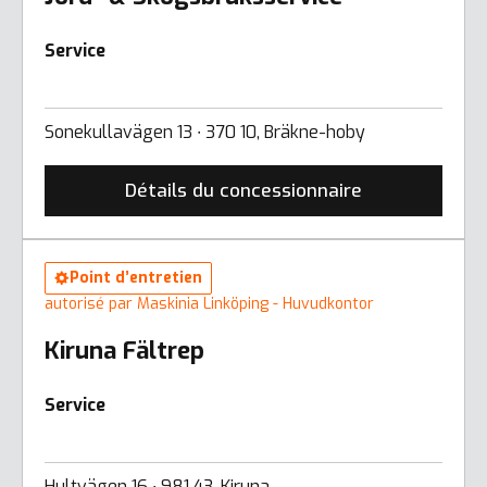
Service
Sonekullavägen 13 ∙ 370 10, Bräkne-hoby
Détails du concessionnaire
Point d’entretien
autorisé par Maskinia Linköping - Huvudkontor
Kiruna Fältrep
Service
Hultvägen 16 ∙ 981 43, Kiruna